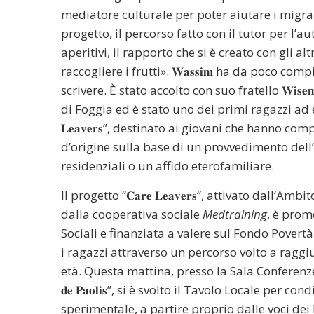
mediatore culturale per poter aiutare i migran
progetto, il percorso fatto con il tutor per l’a
aperitivi, il rapporto che si è creato con gli 
raccogliere i frutti». 𝐖𝐚𝐬𝐬𝐢𝐦 ha da poco c
scrivere. È stato accolto con suo fratello 𝐖𝐢
di Foggia ed è stato uno dei primi ragazzi ad es
𝐋𝐞𝐚𝐯𝐞𝐫𝐬”, destinato ai giovani che hanno c
d’origine sulla base di un provvedimento dell’
residenziali o un affido eterofamiliare.
Il progetto “𝐂𝐚𝐫𝐞 𝐋𝐞𝐚𝐯𝐞𝐫𝐬”, attivato dall’
dalla cooperativa sociale
Medtraining
, è prom
Sociali e finanziata a valere sul Fondo Povert
i ragazzi attraverso un percorso volto a ragg
età. Questa mattina, presso la Sala Conferenze del 𝐂𝐞𝐧𝐭𝐫𝐨 
𝐝𝐞 𝐏𝐚𝐨𝐥𝐢𝐬”, si è svolto il Tavolo Locale per
sperimentale, a partire proprio dalle voci dei 