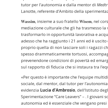
tutor per l’autonomia e dalla mentor di
Medtr
Lanotte, referente d’Ambito della sperimenta
𝐖𝐚𝐬𝐬𝐢𝐦, insieme a suo fratello 𝐖𝐢𝐬𝐞𝐦, ne
mediazione culturale che gli ha trasmesso la 
trasformarlo in opportunità lavorativa e acqu
adesso che ha raggiunto i 21 anni ed è uscito dal pro
proprio quella di non lasciare soli i ragazzi ch
spesso drammaticamente tortuosi, accompagna
prevenendone condizioni di povertà ed emar
sul rapporto di fiducia che si instaura tra l’eq
«Per questo è importante che l’equipe multidi
sociale, dal mentor, dal tutor per l’autonomia
evidenzia
Lucia d’Ambrosio
, dell’Istituto de
Sperimentazione “Care Leavers” – . I giovani so
autonomia ed è essenziale che vengano presi i