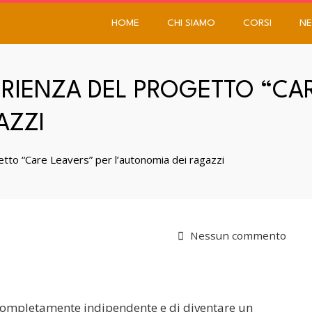
HOME
CHI SIAMO
CORSI
NE
ERIENZA DEL PROGETTO “CA
AZZI
tto “Care Leavers” per l’autonomia dei ragazzi
Nessun commento
e completamente indipendente e di diventare un