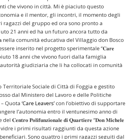
ti che vivono in città. Mi è piaciuto questo
utonomia e il mentor, gli incontri, il momento degli
altri ragazzi del gruppo ed ora sono pronto a
ompiuto 21 anni ed ha un futuro ancora tutto da
𝐞𝐦 nella comunità educativa del Villaggio don Bosco
sere inserito nel progetto sperimentale “𝐂𝐚𝐫𝐞
ompiuto 18 anni che vivono fuori dalla famiglia
autorità giudiziaria che li ha collocati in comunità
Ambito Territoriale Sociale di Città di Foggia e gestito
osso dal Ministero del Lavoro e delle Politiche
à – Quota
‘Care Leavers’
con l’obiettivo di supportare
iungere l’autonomia entro il ventunesimo anno di
𝐨𝐥𝐢𝐟𝐮𝐧𝐳𝐢𝐨𝐧𝐚𝐥𝐞 𝐝𝐢 𝐐𝐮𝐚𝐫𝐭𝐢𝐞𝐫𝐞 “𝐃𝐨𝐧 𝐌𝐢𝐜𝐡𝐞𝐥𝐞
 condividre i primi risultati raggiunti da questa azione
beneficiari. Sono quattro i primi ragazzi seguiti dal