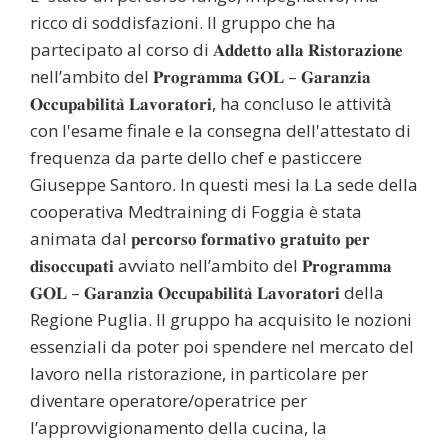
ricco di soddisfazioni. Il gruppo che ha
partecipato al corso di 𝐀𝐝𝐝𝐞𝐭𝐭𝐨 𝐚𝐥𝐥𝐚 𝐑𝐢𝐬𝐭𝐨𝐫𝐚𝐳𝐢𝐨𝐧𝐞
nell’ambito del 𝐏𝐫𝐨𝐠𝐫𝐚𝐦𝐦𝐚 𝐆𝐎𝐋 – 𝐆𝐚𝐫𝐚𝐧𝐳𝐢𝐚
𝐎𝐜𝐜𝐮𝐩𝐚𝐛𝐢𝐥𝐢𝐭𝐚̀ 𝐋𝐚𝐯𝐨𝐫𝐚𝐭𝐨𝐫𝐢, ha concluso le attività
con l'esame finale e la consegna dell'attestato di
frequenza da parte dello chef e pasticcere
Giuseppe Santoro. In questi mesi la La sede della
cooperativa Medtraining di Foggia è stata
animata dal 𝐩𝐞𝐫𝐜𝐨𝐫𝐬𝐨 𝐟𝐨𝐫𝐦𝐚𝐭𝐢𝐯𝐨 𝐠𝐫𝐚𝐭𝐮𝐢𝐭𝐨 𝐩𝐞𝐫
𝐝𝐢𝐬𝐨𝐜𝐜𝐮𝐩𝐚𝐭𝐢 avviato nell’ambito del 𝐏𝐫𝐨𝐠𝐫𝐚𝐦𝐦𝐚
𝐆𝐎𝐋 – 𝐆𝐚𝐫𝐚𝐧𝐳𝐢𝐚 𝐎𝐜𝐜𝐮𝐩𝐚𝐛𝐢𝐥𝐢𝐭𝐚̀ 𝐋𝐚𝐯𝐨𝐫𝐚𝐭𝐨𝐫𝐢 della
Regione Puglia. Il gruppo ha acquisito le nozioni
essenziali da poter poi spendere nel mercato del
lavoro nella ristorazione, in particolare per
diventare operatore/operatrice per
l’approvvigionamento della cucina, la