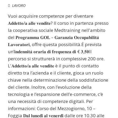
LAVORO
Vuoi acquisire competenze per diventare
𝐀𝐝𝐝𝐞𝐭𝐭𝐨/𝐚 𝐚𝐥𝐥𝐞 𝐯𝐞𝐧𝐝𝐢𝐭𝐞? Il corso in partenza presso
la cooperativa sociale Medtraining nell'ambito
del 𝐏𝐫𝐨𝐠𝐫𝐚𝐦𝐦𝐚 𝐆𝐎𝐋 – 𝐆𝐚𝐫𝐚𝐧𝐳𝐢𝐚 𝐎𝐜𝐜𝐮𝐩𝐚𝐛𝐢𝐥𝐢𝐭𝐚̀
𝐋𝐚𝐯𝐨𝐫𝐚𝐭𝐨𝐫𝐢, offre questa possibilità.Ė prevista
un’𝐢𝐧𝐝𝐞𝐧𝐧𝐢𝐭𝐚̀ 𝐨𝐫𝐚𝐫𝐢𝐚 𝐝𝐢 𝐟𝐫𝐞𝐪𝐮𝐞𝐧𝐳𝐚 𝐝𝐢 € 𝟑,𝟓𝟎Il
percorso si strutturerà in complessive 200 ore.
L'𝐀𝐝𝐝𝐞𝐭𝐭𝐨/𝐚 𝐚𝐥𝐥𝐞 𝐯𝐞𝐧𝐝𝐢𝐭𝐞 è il punto di contatto
diretto tra l’azienda e il cliente, gioca un ruolo
chiave nella determinazione della soddisfazione
del cliente. Inoltre, con l’evoluzione della
tecnologia e l’espansione dell’e-commerce, c’è
una necessità di competenze digitali. Per
informazioni: Corso del Mezzogiorno, 10 –
Foggia 𝐃𝐚𝐥 𝐥𝐮𝐧𝐞𝐝𝐢̀ 𝐚𝐥 𝐯𝐞𝐧𝐞𝐫𝐝𝐢̀ dalle ore 10.30 alle