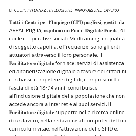
COOP. INTERNAZ.
,
INCLUSIONE
,
INNOVAZIONE
,
LAVORO
𝐓𝐮𝐭𝐭𝐢 𝐢 𝐂𝐞𝐧𝐭𝐫𝐢 𝐩𝐞𝐫 𝐥’𝐈𝐦𝐩𝐢𝐞𝐠𝐨 (𝐂𝐏𝐈) 𝐩𝐮𝐠𝐥𝐢𝐞𝐬𝐢, 𝐠𝐞𝐬𝐭𝐢𝐭𝐢 𝐝𝐚
ARPAL Puglia, 𝐨𝐬𝐩𝐢𝐭𝐚𝐧𝐨 𝐮𝐧 𝐏𝐮𝐧𝐭𝐨 𝐃𝐢𝐠𝐢𝐭𝐚𝐥𝐞 𝐅𝐚𝐜𝐢𝐥𝐞, di
cui le cooperative sociali Medtraining, in qualità
di soggetto capofila, e Frequenze, sono gli enti
attuatori attraverso il loro personale. Il
𝐅𝐚𝐜𝐢𝐥𝐢𝐭𝐚𝐭𝐨𝐫𝐞 𝐝𝐢𝐠𝐢𝐭𝐚𝐥𝐞 fornisce: servizi di assistenza
ed alfabetizzazione digitale a favore dei cittadini
con basse competenze digitali, compresi nella
fascia di età 18/74 anni; contribuisce
all’inclusione digitale della popolazione che non
accede ancora a internet e ai suoi servizi. Il
𝐅𝐚𝐜𝐢𝐥𝐢𝐭𝐚𝐭𝐨𝐫𝐞 𝐝𝐢𝐠𝐢𝐭𝐚𝐥𝐞 supporto nella ricerca online
di un lavoro, nella redazione al computer del tuo
curriculum vitae, nell’attivazione dello SPID e,