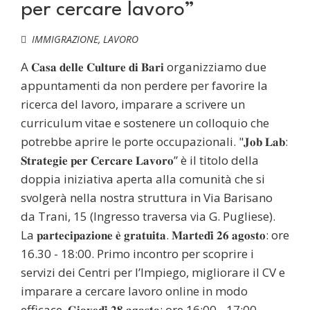
per cercare lavoro”
IMMIGRAZIONE
,
LAVORO
A 𝐂𝐚𝐬𝐚 𝐝𝐞𝐥𝐥𝐞 𝐂𝐮𝐥𝐭𝐮𝐫𝐞 𝐝𝐢 𝐁𝐚𝐫𝐢 organizziamo due
appuntamenti da non perdere per favorire la
ricerca del lavoro, imparare a scrivere un
curriculum vitae e sostenere un colloquio che
potrebbe aprire le porte occupazionali. "𝐉𝐨𝐛 𝐋𝐚𝐛:
𝐒𝐭𝐫𝐚𝐭𝐞𝐠𝐢𝐞 𝐩𝐞𝐫 𝐂𝐞𝐫𝐜𝐚𝐫𝐞 𝐋𝐚𝐯𝐨𝐫𝐨” è il titolo della
doppia iniziativa aperta alla comunità che si
svolgerà nella nostra struttura in Via Barisano
da Trani, 15 (Ingresso traversa via G. Pugliese).
La 𝐩𝐚𝐫𝐭𝐞𝐜𝐢𝐩𝐚𝐳𝐢𝐨𝐧𝐞 𝐞̀ 𝐠𝐫𝐚𝐭𝐮𝐢𝐭𝐚. 𝐌𝐚𝐫𝐭𝐞𝐝𝐢̀ 𝟐𝟔 𝐚𝐠𝐨𝐬𝐭𝐨: ore
16.30 - 18:00. Primo incontro per scoprire i
servizi dei Centri per l’Impiego, migliorare il CV e
imparare a cercare lavoro online in modo
efficace. 𝐆𝐢𝐨𝐯𝐞𝐝𝐢̀ 𝟐𝟖 𝐚𝐠𝐨𝐬𝐭𝐨: ore 16:00 - 17:00.