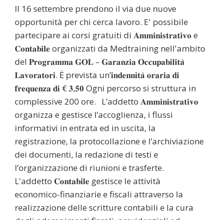
Il 16 settembre prendono il via due nuove
opportunità per chi cerca lavoro. E' possibile
partecipare ai corsi gratuiti di 𝐀𝐦𝐦𝐢𝐧𝐢𝐬𝐭𝐫𝐚𝐭𝐢𝐯𝐨 e
𝐂𝐨𝐧𝐭𝐚𝐛𝐢𝐥𝐞 organizzati da Medtraining nell'ambito
del 𝐏𝐫𝐨𝐠𝐫𝐚𝐦𝐦𝐚 𝐆𝐎𝐋 – 𝐆𝐚𝐫𝐚𝐧𝐳𝐢𝐚 𝐎𝐜𝐜𝐮𝐩𝐚𝐛𝐢𝐥𝐢𝐭𝐚̀
𝐋𝐚𝐯𝐨𝐫𝐚𝐭𝐨𝐫𝐢. Ė prevista un’𝐢𝐧𝐝𝐞𝐧𝐧𝐢𝐭𝐚̀ 𝐨𝐫𝐚𝐫𝐢𝐚 𝐝𝐢
𝐟𝐫𝐞𝐪𝐮𝐞𝐧𝐳𝐚 𝐝𝐢 € 𝟑,𝟓𝟎 Ogni percorso si struttura in
complessive 200 ore. L’addetto 𝐀𝐦𝐦𝐢𝐧𝐢𝐬𝐭𝐫𝐚𝐭𝐢𝐯𝐨
organizza e gestisce l’accoglienza, i flussi
informativi in entrata ed in uscita, la
registrazione, la protocollazione e l’archiviazione
dei documenti, la redazione di testi e
l’organizzazione di riunioni e trasferte.
L'addetto 𝐂𝐨𝐧𝐭𝐚𝐛𝐢𝐥𝐞 gestisce le attività
economico-finanziarie e fiscali attraverso la
realizzazione delle scritture contabili e la cura