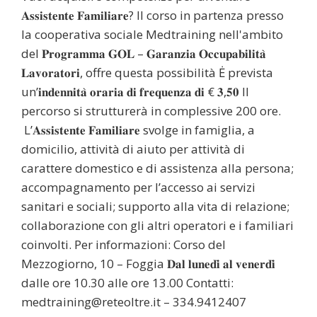
𝐀𝐬𝐬𝐢𝐬𝐭𝐞𝐧𝐭𝐞 𝐅𝐚𝐦𝐢𝐥𝐢𝐚𝐫𝐞? Il corso in partenza presso
la cooperativa sociale Medtraining nell'ambito
del 𝐏𝐫𝐨𝐠𝐫𝐚𝐦𝐦𝐚 𝐆𝐎𝐋 – 𝐆𝐚𝐫𝐚𝐧𝐳𝐢𝐚 𝐎𝐜𝐜𝐮𝐩𝐚𝐛𝐢𝐥𝐢𝐭𝐚̀
𝐋𝐚𝐯𝐨𝐫𝐚𝐭𝐨𝐫𝐢, offre questa possibilità Ė prevista
un’𝐢𝐧𝐝𝐞𝐧𝐧𝐢𝐭𝐚̀ 𝐨𝐫𝐚𝐫𝐢𝐚 𝐝𝐢 𝐟𝐫𝐞𝐪𝐮𝐞𝐧𝐳𝐚 𝐝𝐢 € 𝟑,𝟓𝟎 Il
percorso si strutturerà in complessive 200 ore.
L’𝐀𝐬𝐬𝐢𝐬𝐭𝐞𝐧𝐭𝐞 𝐅𝐚𝐦𝐢𝐥𝐢𝐚𝐫𝐞 svolge in famiglia, a
domicilio, attività di aiuto per attività di
carattere domestico e di assistenza alla persona;
accompagnamento per l’accesso ai servizi
sanitari e sociali; supporto alla vita di relazione;
collaborazione con gli altri operatori e i familiari
coinvolti. Per informazioni: Corso del
Mezzogiorno, 10 – Foggia 𝐃𝐚𝐥 𝐥𝐮𝐧𝐞𝐝𝐢̀ 𝐚𝐥 𝐯𝐞𝐧𝐞𝐫𝐝𝐢̀
dalle ore 10.30 alle ore 13.00 Contatti:
medtraining@reteoltre.it – 334.9412407