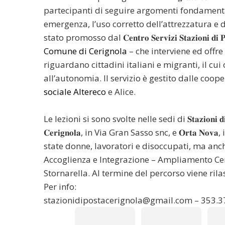
partecipanti di seguire argomenti fondamentali
emergenza, l’uso corretto dell’attrezzatura e d
stato promosso dal 𝐂𝐞𝐧𝐭𝐫𝐨 𝐒𝐞𝐫𝐯𝐢𝐳𝐢 𝐒𝐭𝐚𝐳𝐢𝐨𝐧
Comune di Cerignola
– che interviene ed offre
riguardano cittadini italiani e migranti, il c
all’autonomia. Il servizio è gestito dalle coop
sociale Altereco
e Alice.
Le lezioni si sono svolte nelle sedi di 𝐒𝐭𝐚𝐳𝐢𝐨𝐧𝐢 𝐝𝐢 
𝐂𝐞𝐫𝐢𝐠𝐧𝐨𝐥𝐚, in Via Gran Sasso snc, e 𝐎𝐫𝐭𝐚 
state donne, lavoratori e disoccupati, ma anc
Accoglienza e Integrazione – Ampliamento Ceri
Stornarella. Al termine del percorso viene rilasciata la
Per info:
stazionidipostacerignola@gmail.com – 353.