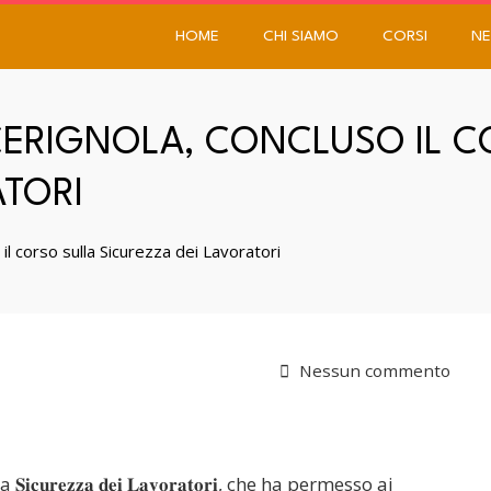
HOME
CHI SIAMO
CORSI
NE
I CERIGNOLA, CONCLUSO IL 
ATORI
 il corso sulla Sicurezza dei Lavoratori
Nessun commento
𝐢𝐜𝐮𝐫𝐞𝐳𝐳𝐚 𝐝𝐞𝐢 𝐋𝐚𝐯𝐨𝐫𝐚𝐭𝐨𝐫𝐢, che ha permesso ai