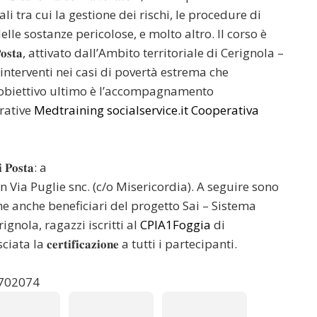
 tra cui la gestione dei rischi, le procedure di
elle sostanze pericolose, e molto altro. Il corso è
𝐢 𝐝𝐢 𝐏𝐨𝐬𝐭𝐚, attivato dall’Ambito territoriale di Cerignola –
 interventi nei casi di povertà estrema che
ui obiettivo ultimo è l’accompagnamento
erative
Medtraining
socialservice.it
Cooperativa
𝐨𝐬𝐭𝐚: a
𝐨𝐯𝐚, in Via Puglie snc. (c/o Misericordia). A seguire sono
he anche beneficiari del progetto Sai – Sistema
gnola, ragazzi iscritti al
CPIA1Foggia
di
 𝐜𝐞𝐫𝐭𝐢𝐟𝐢𝐜𝐚𝐳𝐢𝐨𝐧𝐞 a tutti i partecipanti.
3702074