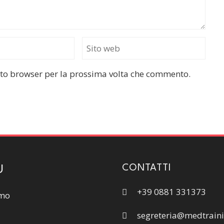
esto browser per la prossima volta che commento.
CONTATTI
U
+39 0881 331373
amo
segreteria@medtraini