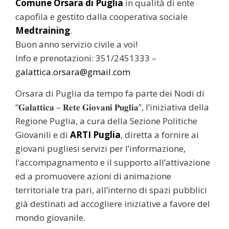
Comune Orsara di Puglia
in qualità di ente
capofila e gestito dalla cooperativa sociale
Medtraining
.
Buon anno servizio civile a voi!
Info e prenotazioni: 351/2451333 –
g
alattica.orsara@gmail.com
Orsara di Puglia da tempo fa parte dei Nodi di
“𝐆𝐚𝐥𝐚𝐭𝐭𝐢𝐜𝐚 – 𝐑𝐞𝐭𝐞 𝐆𝐢𝐨𝐯𝐚𝐧𝐢 𝐏𝐮𝐠𝐥𝐢𝐚”, l’iniziativa della
Regione Puglia, a cura della Sezione Politiche
Giovanili e di
ARTI Pugli
a
, diretta a fornire ai
giovani pugliesi servizi per l’informazione,
l’accompagnamento e il supporto all’attivazione
ed a promuovere azioni di animazione
territoriale tra pari, all’interno di spazi pubblici
già destinati ad accogliere iniziative a favore del
mondo giovanile.