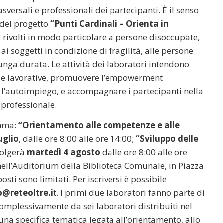
versali e professionali dei partecipanti. È il senso
 del progetto
“Punti Cardinali – Orienta in
rivolti in modo particolare a persone disoccupate,
ai soggetti in condizione di fragilità, alle persone
lunga durata. Le attività dei laboratori intendono
ve e lavorative, promuovere l’empowerment
e l’autoimpiego, e accompagnare i partecipanti nella
 professionale.
amma:
“Orientamento alle competenze e alle
uglio
, dalle ore 8:00 alle ore 14:00;
“Sviluppo delle
svolgerà
martedì 4 agosto
dalle ore 8:00 alle ore
 nell’Auditorium della Biblioteca Comunale, in Piazza
osti sono limitati. Per iscriversi è possibile
o@reteoltre.i
t. I primi due laboratori fanno parte di
mplessivamente da sei laboratori distribuiti nel
una specifica tematica legata all’orientamento, allo