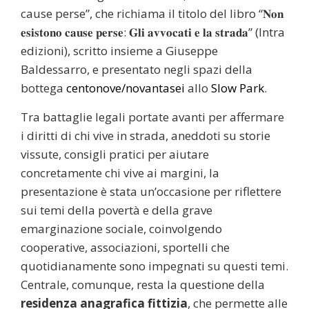
cause perse”, che richiama il titolo del libro “𝐍𝐨𝐧
𝐞𝐬𝐢𝐬𝐭𝐨𝐧𝐨 𝐜𝐚𝐮𝐬𝐞 𝐩𝐞𝐫𝐬𝐞: 𝐆𝐥𝐢 𝐚𝐯𝐯𝐨𝐜𝐚𝐭𝐢 𝐞 𝐥𝐚 𝐬𝐭𝐫𝐚𝐝𝐚” (Intra
edizioni), scritto insieme a Giuseppe
Baldessarro, e presentato negli spazi della
bottega
centonove/novantasei
allo
Slow Park
.
Tra battaglie legali portate avanti per affermare
i diritti di chi vive in strada, aneddoti su storie
vissute, consigli pratici per aiutare
concretamente chi vive ai margini, la
presentazione è stata un’occasione per riflettere
sui temi della povertà e della grave
emarginazione sociale, coinvolgendo
cooperative, associazioni, sportelli che
quotidianamente sono impegnati su questi temi.
Centrale, comunque, resta la questione della
residenza anagrafica fittizia
, che permette alle