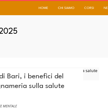
HOME
CHI SIAMO
CORSI
NE
 2025
i Bari, i benefici del
gnameria sulla salute
TE MENTALE