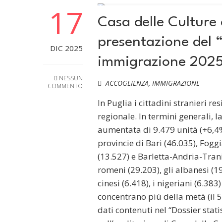
17
Casa delle Culture d
presentazione del “
DIC 2025
immigrazione 202
NESSUN
ACCOGLIENZA
,
IMMIGRAZIONE
COMMENTO
In Puglia i cittadini stranieri r
regionale. In termini generali, 
aumentata di 9.479 unità (+6,4%)
provincie di Bari (46.035), Foggi
(13.527) e Barletta-Andria-Trani
romeni (29.203), gli albanesi (19
cinesi (6.418), i nigeriani (6.38
concentrano più della metà (il 5
dati contenuti nel “Dossier sta