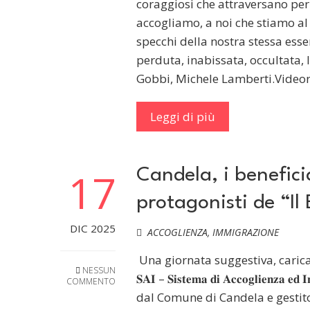
coraggiosi che attraversano per 
accogliamo, a noi che stiamo al d
specchi della nostra stessa ess
perduta, inabissata, occultata,
Gobbi, Michele Lamberti.Videor
Leggi di più
17
Candela, i benefici
protagonisti de “I
DIC 2025
ACCOGLIENZA
,
IMMIGRAZIONE
Una giornata suggestiva, carica 
NESSUN
𝐒𝐀𝐈 – 𝐒𝐢𝐬𝐭𝐞𝐦𝐚 𝐝𝐢 𝐀𝐜𝐜𝐨𝐠𝐥𝐢𝐞𝐧𝐳𝐚 𝐞
COMMENTO
dal Comune di Candela e gestit