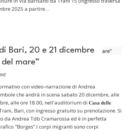
lture in Via Barisano da Trani 15 (Ingresso traversa
embre 2025 a partire…
di Bari, 20 e 21 dicembre
a del mare”
ONE
l'atto performativo con video-narrazione di Andrea
mbole che andrà in scena sabato 20 dicembre, alle
alle ore 18.00, nell'auditorium di 𝐂𝐚𝐬𝐚 𝐝𝐞𝐥𝐥𝐞
isano da Trani, Bari, con ingresso gratuito su prenotazione. Si
itto da Andrea Tdb Cramarossa ed è in perfetta
rafico "Borges”.I corpi migranti sono corpi