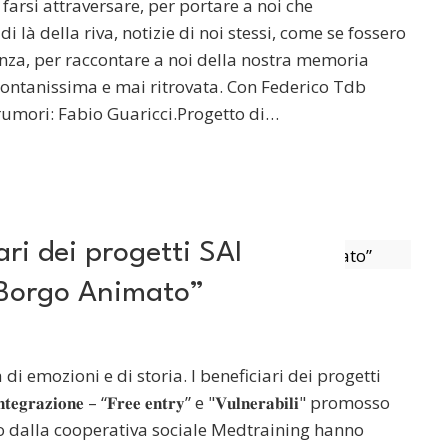
farsi attraversare, per portare a noi che
i là della riva, notizie di noi stessi, come se fossero
enza, per raccontare a noi della nostra memoria
 lontanissima e mai ritrovata. Con Federico Tdb
umori: Fabio Guaricci.Progetto di…
ari dei progetti SAI
l Borgo Animato”
di emozioni e di storia. I beneficiari dei progetti
 𝐈𝐧𝐭𝐞𝐠𝐫𝐚𝐳𝐢𝐨𝐧𝐞 – “𝐅𝐫𝐞𝐞 𝐞𝐧𝐭𝐫𝐲” e "𝐕𝐮𝐥𝐧𝐞𝐫𝐚𝐛𝐢𝐥𝐢" promosso
o dalla cooperativa sociale Medtraining hanno