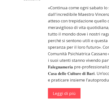
«Continua come ogni sabato lo 
dall'incredibile Maestro Vince
atteso con trepidazione quello
meraviglioso di vita quotidiana, 
tutto il mondo dove i nostri ra
perché si sentono utili e quest
speranza per il loro futuro». Co
Comunità Psichiatrica Cassano d
i suoi utenti stanno vivendo partecip
𝐅𝐚𝐥𝐞𝐠𝐧𝐚𝐦𝐞𝐫𝐢𝐚 pre-profess
𝐂𝐚𝐬𝐚 𝐝𝐞𝐥𝐥𝐞 𝐂𝐮𝐥𝐭𝐮𝐫𝐞 𝐝𝐢 
e praticare insieme l’autoprod
Leggi di più