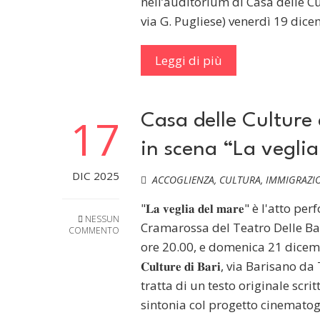
nell’auditorium di Casa delle Cu
via G. Pugliese) venerdì 19 dic
Leggi di più
17
Casa delle Culture 
in scena “La vegli
DIC 2025
ACCOGLIENZA
,
CULTURA
,
IMMIGRAZI
"𝐋𝐚 𝐯𝐞𝐠𝐥𝐢𝐚 𝐝𝐞𝐥 𝐦𝐚𝐫𝐞" è 
NESSUN
Cramarossa del Teatro Delle Ba
COMMENTO
ore 20.00, e domenica 21 dicembre, 
𝐂𝐮𝐥𝐭𝐮𝐫𝐞 𝐝𝐢 𝐁𝐚𝐫𝐢, via Bar
tratta di un testo originale scr
sintonia col progetto cinematog