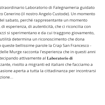
straordinario Laboratorio di Falegnameria guidato
nzo Cenerino (il nostro Angelo Custode). Un momento
 del sabato, perché rappresentante un momento
di esperienza, di autenticità, che ci riconcilia con
gazzi si sperimentano e da cui traggono giovamento,
a utilità determina un riconoscimento che dona
n queste bellissime parole la Crap San Francesco -
elle Murge racconta l'esperienza che in questi anni
ando attivamente al 𝐋𝐚𝐛𝐨𝐫𝐚𝐭𝐨𝐫𝐢𝐨 𝐝𝐢
ionalizzante, rivolto a migranti ed italiani che facciamo a
𝐚𝐫𝐢. Un’occasione aperta a tutta la cittadinanza per incontrarsi
uzione…