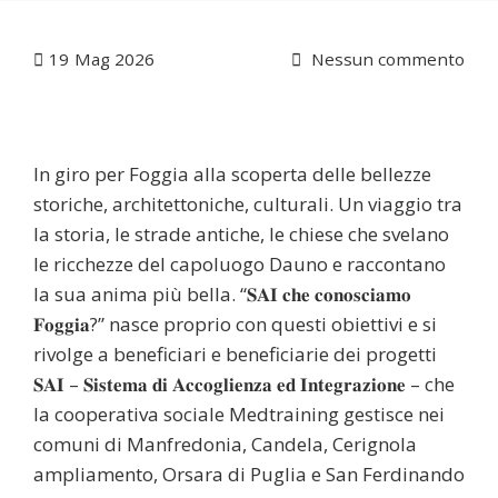
19
Mag 2026
Nessun commento
In giro per Foggia alla scoperta delle bellezze
storiche, architettoniche, culturali. Un viaggio tra
la storia, le strade antiche, le chiese che svelano
le ricchezze del capoluogo Dauno e raccontano
la sua anima più bella. “𝐒𝐀𝐈 𝐜𝐡𝐞 𝐜𝐨𝐧𝐨𝐬𝐜𝐢𝐚𝐦𝐨
𝐅𝐨𝐠𝐠𝐢𝐚?” nasce proprio con questi obiettivi e si
rivolge a beneficiari e beneficiarie dei progetti
𝐒𝐀𝐈 – 𝐒𝐢𝐬𝐭𝐞𝐦𝐚 𝐝𝐢 𝐀𝐜𝐜𝐨𝐠𝐥𝐢𝐞𝐧𝐳𝐚 𝐞𝐝 𝐈𝐧𝐭𝐞𝐠𝐫𝐚𝐳𝐢𝐨𝐧𝐞 – che
la cooperativa sociale Medtraining gestisce nei
comuni di Manfredonia, Candela, Cerignola
ampliamento, Orsara di Puglia e San Ferdinando