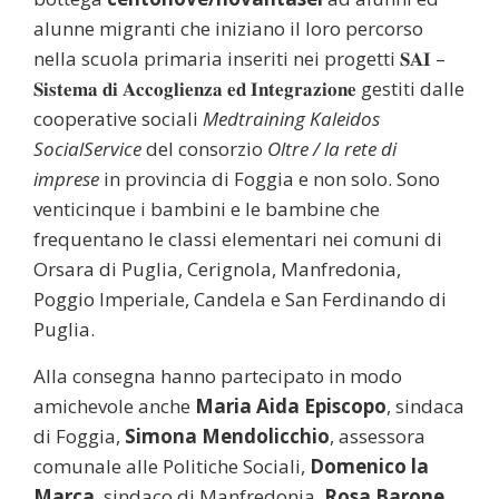
alunne migranti che iniziano il loro percorso
nella scuola primaria inseriti nei progetti 𝐒𝐀𝐈 –
𝐒𝐢𝐬𝐭𝐞𝐦𝐚 𝐝𝐢 𝐀𝐜𝐜𝐨𝐠𝐥𝐢𝐞𝐧𝐳𝐚 𝐞𝐝 𝐈𝐧𝐭𝐞𝐠𝐫𝐚𝐳𝐢𝐨𝐧𝐞 gestiti dalle
cooperative sociali
Medtraining Kaleidos
SocialService
del consorzio
Oltre / la rete di
imprese
in provincia di Foggia e non solo. Sono
venticinque i bambini e le bambine che
frequentano le classi elementari nei comuni di
Orsara di Puglia, Cerignola, Manfredonia,
Poggio Imperiale, Candela e San Ferdinando di
Puglia.
Alla consegna hanno partecipato in modo
amichevole anche
Maria Aida Episcopo
, sindaca
di Foggia,
Simona Mendolicchio
, assessora
comunale alle Politiche Sociali,
Domenico la
Marca
, sindaco di Manfredonia,
Rosa Barone
,