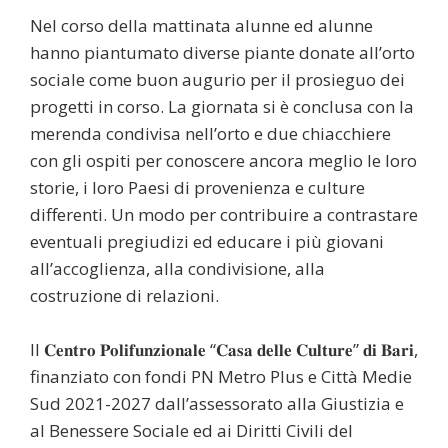
Nel corso della mattinata alunne ed alunne
hanno piantumato diverse piante donate all’orto
sociale come buon augurio per il prosieguo dei
progetti in corso. La giornata si è conclusa con la
merenda condivisa nell’orto e due chiacchiere
con gli ospiti per conoscere ancora meglio le loro
storie, i loro Paesi di provenienza e culture
differenti. Un modo per contribuire a contrastare
eventuali pregiudizi ed educare i più giovani
all’accoglienza, alla condivisione, alla
costruzione di relazioni.
Il 𝐂𝐞𝐧𝐭𝐫𝐨 𝐏𝐨𝐥𝐢𝐟𝐮𝐧𝐳𝐢𝐨𝐧𝐚𝐥𝐞 “𝐂𝐚𝐬𝐚 𝐝𝐞𝐥𝐥𝐞 𝐂𝐮𝐥𝐭𝐮𝐫𝐞” 𝐝𝐢 𝐁𝐚𝐫𝐢,
finanziato con fondi PN Metro Plus e Città Medie
Sud 2021-2027 dall’assessorato alla Giustizia e
al Benessere Sociale ed ai Diritti Civili del